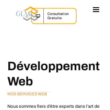
Skip
to
Toggle
Consultation
content
Navigat
Gratuite
Accueil
Nos Services
Projets
Développement
À Propos
Web
Nous Joindre
NOS SERVICES WEB
Nous sommes fiers d’être experts dans l’art de
EN